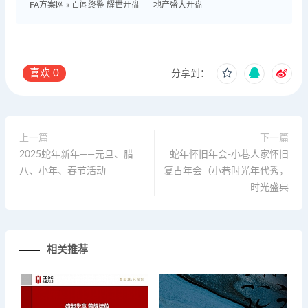
FA方案网
»
百闻终鉴 耀世开盘——地产盛大开盘
喜欢
0
分享到：
上一篇
下一篇
2025蛇年新年——元旦、腊
蛇年怀旧年会-小巷人家怀旧
八、小年、春节活动
复古年会（小巷时光年代秀，
时光盛典
相关推荐