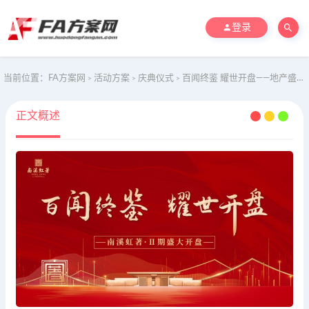
登录
当前位置：
FA方案网
活动方案
庆典仪式
百闻终鉴 耀世开盘——地产盛大开盘
>
>
>
正文概述