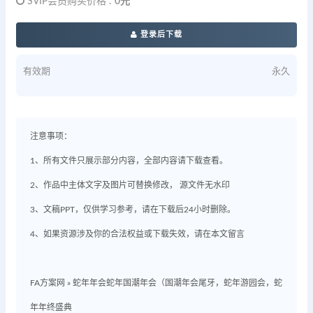
SVIP会员购买价格 :
0元
登录后下载
有效期
永久
注意事项：
1、所有文件只展示部分内容，全部内容请下载查看。
2、作品中主体文字及图片可替换修改， 源文件无水印
3、文稿PPT，仅供学习参考，请在下载后24小时删除。
4、如果资源涉及你的合法权益或下载失效，请在本文留言
FA方案网
»
蛇年年会蛇年国潮年会（国潮年会尾牙，蛇年游园会，蛇
年年终盛典