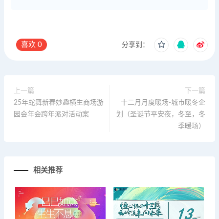
喜欢
0
分享到：
上一篇
下一篇
25年蛇舞新春妙趣横生商场游
十二月月度暖场-城市暖冬企
园会年会跨年派对活动案
划（圣诞节平安夜，冬至，冬
季暖场）
相关推荐