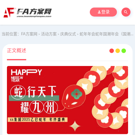
登录
当前位置：
FA方案网
活动方案
庆典仪式
蛇年年会蛇年国潮年会（国潮年会尾牙，蛇年游园会，蛇年年终盛典
>
>
>
正文概述