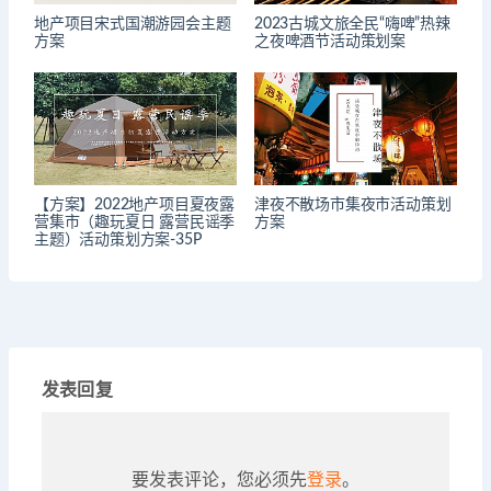
地产项目宋式国潮游园会主题
2023古城文旅全民“嗨啤”热辣
方案
之夜啤酒节活动策划案
【方案】2022地产项目夏夜露
津夜不散场市集夜市活动策划
营集市（趣玩夏日 露营民谣季
方案
主题）活动策划方案-35P
发表回复
要发表评论，您必须先
登录
。