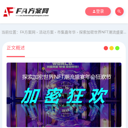
登录
当前位置：
FA方案网
活动方案
市集嘉年华
探索加密世界NFT潮流盛宴年会狂欢节活动案
>
>
>
正文概述