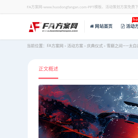
FA方案网-www.huodongfangan.com-PPT模板、活动策划方案免费
ho
网站首页
活动
当前位置：
FA方案网
活动方案
庆典仪式
雪巅之间——太白
>
>
>
正文概述