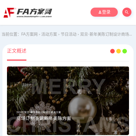
登录
当前位置：
FA方案网
活动方案
节日活动
双旦-新年美陈订制设计商场订制圣诞新年美陈方案
>
>
>
正文概述