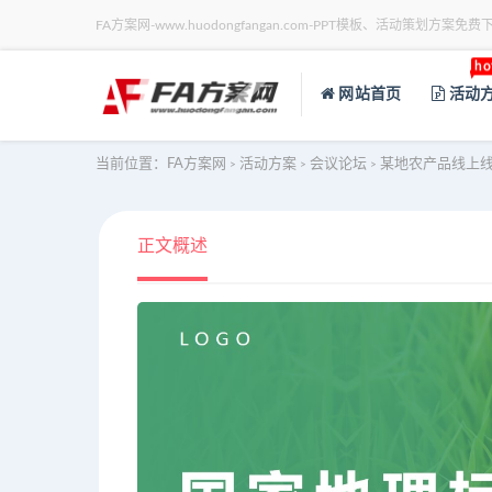
FA方案网-www.huodongfangan.com-PPT模板、活动策划方案免费
ho
网站首页
活动
当前位置：
FA方案网
活动方案
会议论坛
某地农产品线上
>
>
>
正文概述