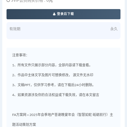
SVIP会员购买价格 :
0元
登录后下载
有效期
永久
注意事项：
1、所有文件只展示部分内容，全部内容请下载查看。
2、作品中主体文字及图片可替换修改， 源文件无水印
3、文稿PPT，仅供学习参考，请在下载后24小时删除。
4、如果资源涉及你的合法权益或下载失效，请在本文留言
FA方案网
»
2025年会季地产答谢晚宴年会（智慧如蛇 砥砺前行）主
题活动策划方案