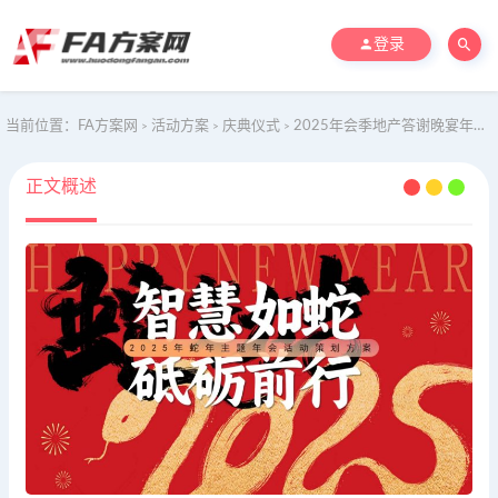
登录
当前位置：
FA方案网
活动方案
庆典仪式
2025年会季地产答谢晚宴年会（智慧如蛇 砥砺前行）主题活动策划方案
>
>
>
正文概述