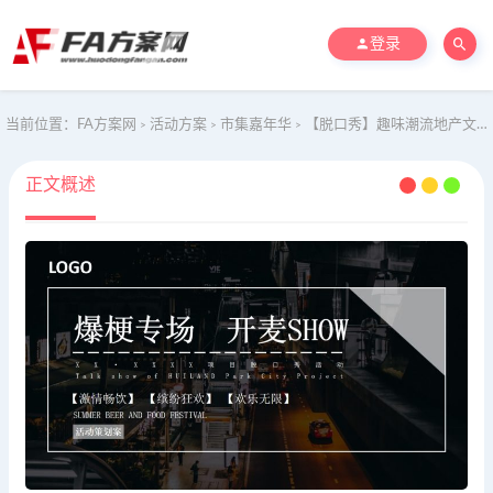
登录
当前位置：
FA方案网
活动方案
市集嘉年华
【脱口秀】趣味潮流地产文艺演出活动策划方案
>
>
>
正文概述