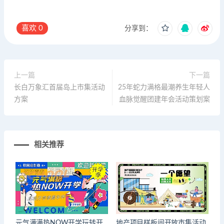
喜欢
0
分享到：
上一篇
下一篇
长白万象汇首届岛上市集活动
25年蛇力满格最潮养生年轻人
方案
血脉觉醒团建年会活动策划案
相关推荐
元气满满热NOW开学玩转开
地产项目样板间开放市集活动