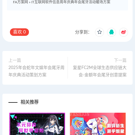
FA方案网
»
IT互联网软件信息周年庆典年会尾牙活动暖场方案
喜欢
0
分享到：
上一篇
下一篇
2025年会蛇年文娱年会尾牙周
复星FC2M全球生态供应链大
年庆典活动策划方案
会-金额年会尾牙创意提案
相关推荐