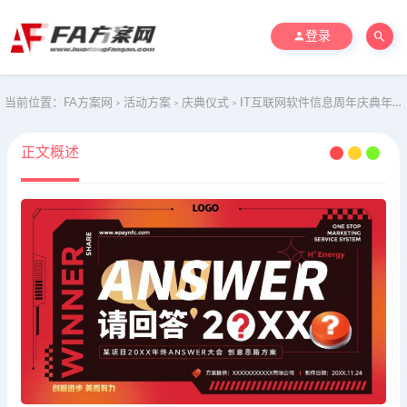
登录
当前位置：
FA方案网
活动方案
庆典仪式
IT互联网软件信息周年庆典年会尾牙活动暖场方案
>
>
>
正文概述