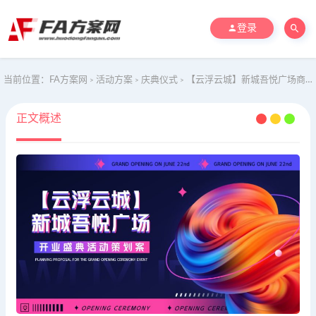
登录
当前位置：
FA方案网
活动方案
庆典仪式
【云浮云城】新城吾悦广场商业地产开业盛典活动策划案
>
>
>
正文概述