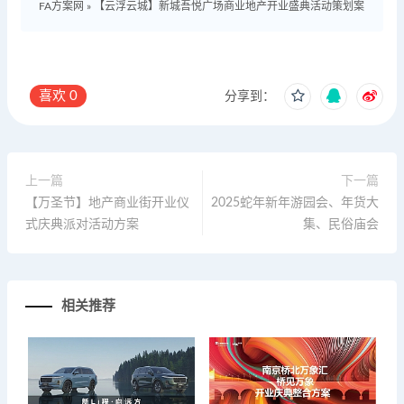
FA方案网
»
【云浮云城】新城吾悦广场商业地产开业盛典活动策划案
喜欢
0
分享到：
上一篇
下一篇
【万圣节】地产商业街开业仪
2025蛇年新年游园会、年货大
式庆典派对活动方案
集、民俗庙会
相关推荐