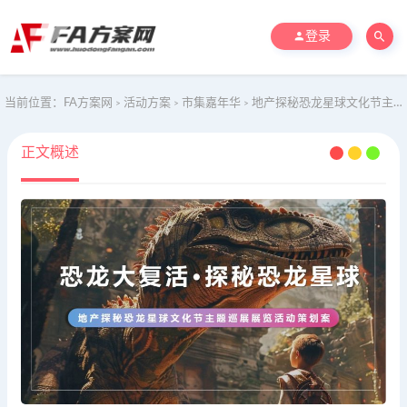
登录
当前位置：
FA方案网
活动方案
市集嘉年华
地产探秘恐龙星球文化节主题巡展展览活动策划案
>
>
>
正文概述