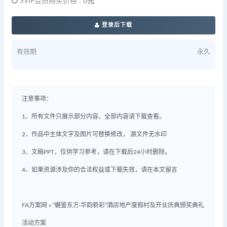
SVIP会员购买价格 :
0元
登录后下载
有效期
永久
注意事项：
1、所有文件只展示部分内容，全部内容请下载查看。
2、作品中主体文字及图片可替换修改， 源文件无水印
3、文稿PPT，仅供学习参考，请在下载后24小时删除。
4、如果资源涉及你的合法权益或下载失效，请在本文留言
FA方案网
»
“樾鉴东方·华韵新彩”酒店地产度假村及开业庆典颁奖典礼
活动方案