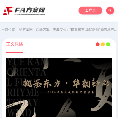
登录
当前位置：
FA方案网
活动方案
庆典仪式
“樾鉴东方·华韵新彩”酒店地产度假村及开业庆典颁奖典礼活动方案
>
>
>
正文概述