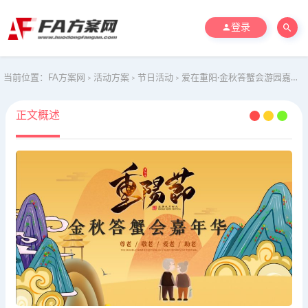
登录
当前位置：
FA方案网
活动方案
节日活动
爱在重阳·金秋答蟹会游园嘉年华-地产汽车4S店重阳节主题活动策划方案
>
>
>
正文概述