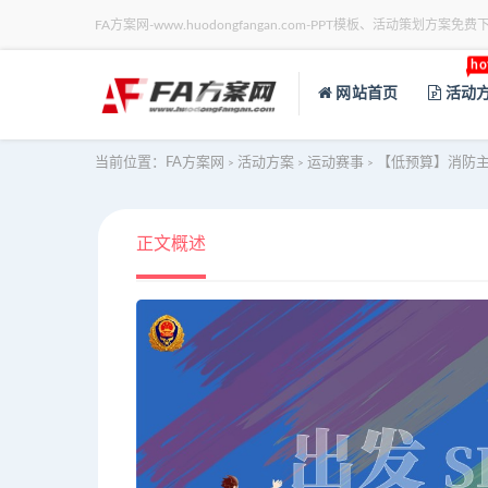
FA方案网-www.huodongfangan.com-PPT模板、活动策划方案免费
ho
网站首页
活动
当前位置：
FA方案网
活动方案
运动赛事
【低预算】消防主
>
>
>
正文概述