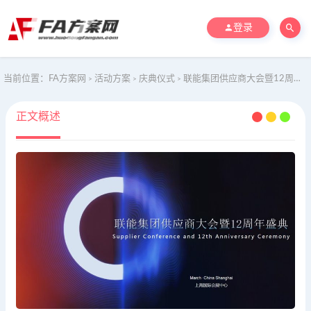
登录
当前位置：
FA方案网
活动方案
庆典仪式
联能集团供应商大会暨12周年盛典-能源设备材料经销商大会活动策划方案
>
>
>
正文概述