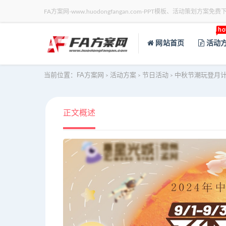
FA方案网-www.huodongfangan.com-PPT模板、活动策划方案免费
ho
网站首页
活动
当前位置：
FA方案网
活动方案
节日活动
中秋节潮玩登月计
>
>
>
正文概述