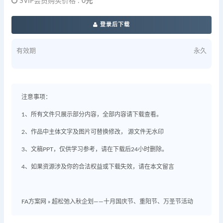
SVIP会员购买价格 :
0元
登录后下载
有效期
永久
注意事项：
1、所有文件只展示部分内容，全部内容请下载查看。
2、作品中主体文字及图片可替换修改， 源文件无水印
3、文稿PPT，仅供学习参考，请在下载后24小时删除。
4、如果资源涉及你的合法权益或下载失效，请在本文留言
FA方案网
»
超松弛入秋企划——十月国庆节、重阳节、万圣节活动