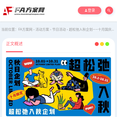
登录
当前位置：
FA方案网
活动方案
节日活动
超松弛入秋企划——十月国庆节、重阳节、万圣节活动
>
>
>
正文概述