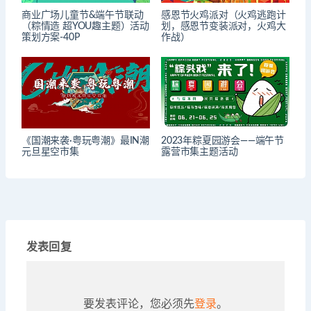
商业广场儿童节&端午节联动
感恩节火鸡派对（火鸡逃跑计
（粽情造 超YOU趣主题）活动
划，感恩节变装派对，火鸡大
策划方案-40P
作战）
《国潮来袭·粤玩粤潮》最IN潮
2023年粽夏园游会——端午节
元旦星空市集
露营市集主题活动
发表回复
要发表评论，您必须先
登录
。