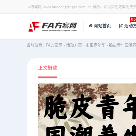
FA方案网-www.huodongfangan.com-PPT模板、活动策划方案免费
ho
网站首页
活动
当前位置：
FA方案网
活动方案
市集嘉年华
脆皮青年国潮养
>
>
>
正文概述