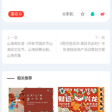
喜欢
0
分享到：
上一篇
下一篇
山海奇妙游（中秋节国庆节山
《明月揽风华·美好共此时》中
海经文化节，山海经舞台剧，
秋游园会地产活动策划方案
山海市集
相关推荐