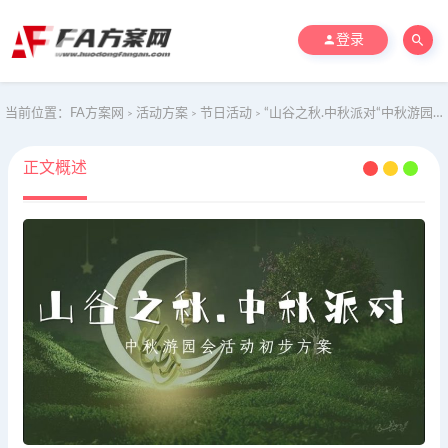
登录
当前位置：
FA方案网
活动方案
节日活动
“山谷之秋.中秋派对“中秋游园会活动初步方案
>
>
>
正文概述