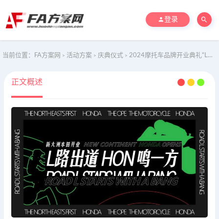
登录
当前位置：
FA方案网
活动方案
庆典仪式
2024摩托车品牌开业典礼“L路出道 鸣一方”主题活动策划方案【机车摩托】【开业策划】
>
>
>
正文概述