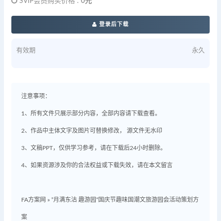
SVIP会员购买价格 :
0元
登录后下载
有效期
永久
注意事项：
1、所有文件只展示部分内容，全部内容请下载查看。
2、作品中主体文字及图片可替换修改， 源文件无水印
3、文稿PPT，仅供学习参考，请在下载后24小时删除。
4、如果资源涉及你的合法权益或下载失效，请在本文留言
FA方案网
»
”月满东沽 趣游园“国庆节趣味国潮文旅游园会活动策划方
案