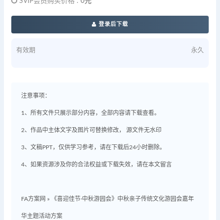
SVIP会员购买价格 :
0元
登录后下载
有效期
永久
注意事项：
1、所有文件只展示部分内容，全部内容请下载查看。
2、作品中主体文字及图片可替换修改， 源文件无水印
3、文稿PPT，仅供学习参考，请在下载后24小时删除。
4、如果资源涉及你的合法权益或下载失效，请在本文留言
FA方案网
»
《喜迎佳节·中秋游园会》中秋亲子传统文化游园会嘉年
华主题活动方案