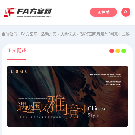
登录
当前位置：
FA方案网
活动方案
庆典仪式
“遇鉴国风雅境时”创意中式游园主题地产开放活动策划方案
>
>
>
正文概述