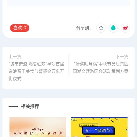
喜欢
0
分享到：
上一篇
下一篇
“城市造浪 燃夏狂欢”星沙首届
“清溪映月满”中秋节品质景区
造浪音乐美食节暨鎏金万象开
国潮文娱游园会活动策划方案
街仪式
相关推荐