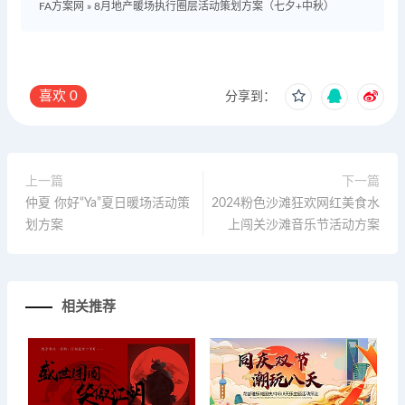
FA方案网
»
8月地产暖场执行圈层活动策划方案（七夕+中秋）
喜欢
0
分享到：
上一篇
下一篇
仲夏 你好“Ya”夏日暖场活动策
2024粉色沙滩狂欢网红美食水
划方案
上闯关沙滩音乐节活动方案
相关推荐