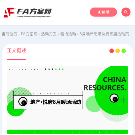
登录
当前位置：
FA方案网
活动方案
暖场活动
8月地产暖场执行圈层活动策划方案（七夕+中秋）
>
>
>
正文概述