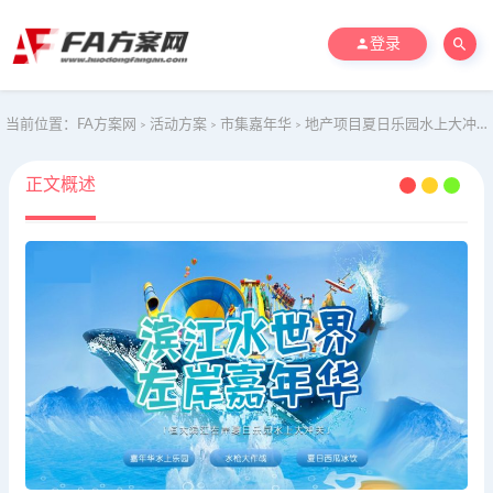
登录
当前位置：
FA方案网
活动方案
市集嘉年华
地产项目夏日乐园水上大冲关夏一个城心主题活动策划方案
>
>
>
正文概述