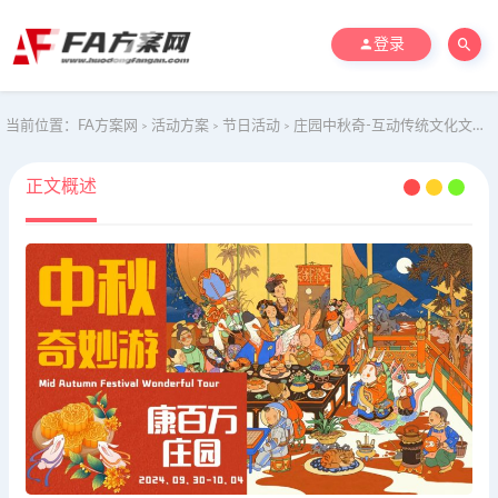
登录
当前位置：
FA方案网
活动方案
节日活动
庄园中秋奇-互动传统文化文娱演绎活动策划方案
>
>
>
正文概述