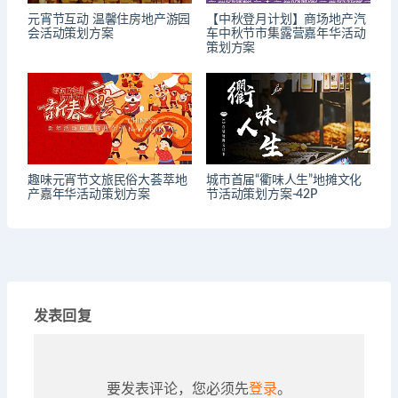
元宵节互动 温馨住房地产游园
【中秋登月计划】商场地产汽
会活动策划方案
车中秋节市集露营嘉年华活动
策划方案
趣味元宵节文旅民俗大荟萃地
城市首届“衢味人生”地摊文化
产嘉年华活动策划方案
节活动策划方案-42P
发表回复
要发表评论，您必须先
登录
。