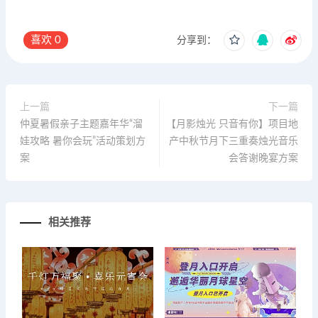
喜欢
0
分享到：
上一篇
下一篇
仲夏暑假亲子主题嘉年华“溜
【月影烛光 只音有你】项目地
娃攻略 暑你会玩”活动策划方
产中秋节月下三重奏烛光音乐
案
会答谢晚宴方案
相关推荐