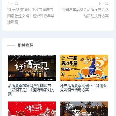
上一篇
下一篇
”潮玩华流“景区中秋节国庆节
高端汽车品鉴会品牌发布会活
国潮敦煌文娱主题游园嘉年华
动策划执行方案
活动案
相关推荐
品牌夏季趣味消费品啤酒节
地产品牌夏季高端业主答谢会
（好酒不见）主题活动策划方
夏啤酒节活动方案
案