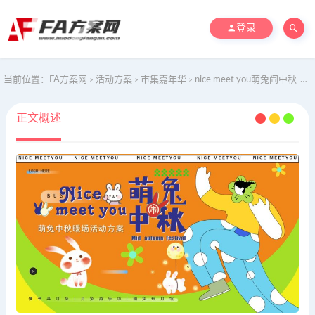
登录
当前位置：
FA方案网
活动方案
市集嘉年华
nice meet you萌兔闹中秋-手工游园会茶会生活节亲子活动方案
>
>
>
正文概述