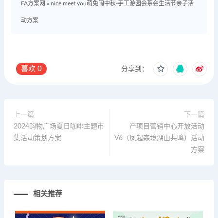
FA方案网
»
nice meet you萌兔闹中秋-手工游园会茶会生活节亲子活
动方案
喜欢
0
分享到：
上一篇
下一篇
2024购物广场夏日咖啡主题市
产项目营销中心开放活动
集活动策划方案
V6（凤起森境湖山共鸣）活动
方案
相关推荐