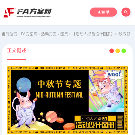
登录
当前位置：
FA方案网
活动方案
图集
【活动人必备设计图册】中秋专题（主KV海报美陈门头礼品盒）
>
>
>
正文概述