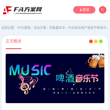
登录
当前位置：
FA方案网
活动方案
市集嘉年华
中式商业地产电音节啤酒节活动策划方案
>
>
>
正文概述