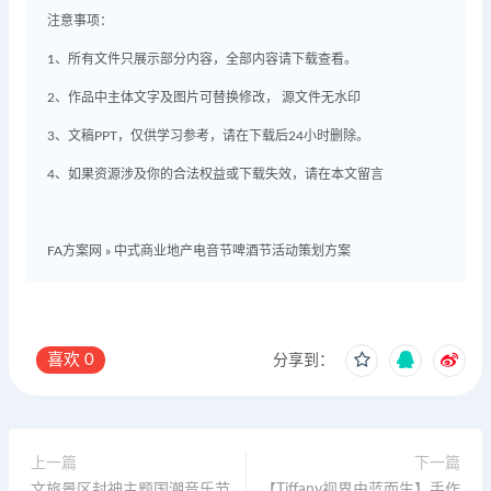
注意事项：
1、所有文件只展示部分内容，全部内容请下载查看。
2、作品中主体文字及图片可替换修改， 源文件无水印
3、文稿PPT，仅供学习参考，请在下载后24小时删除。
4、如果资源涉及你的合法权益或下载失效，请在本文留言
FA方案网
»
中式商业地产电音节啤酒节活动策划方案
喜欢
0
分享到：
上一篇
下一篇
文旅景区封神主题国潮音乐节
【Tiffany视界由蓝而生】手作