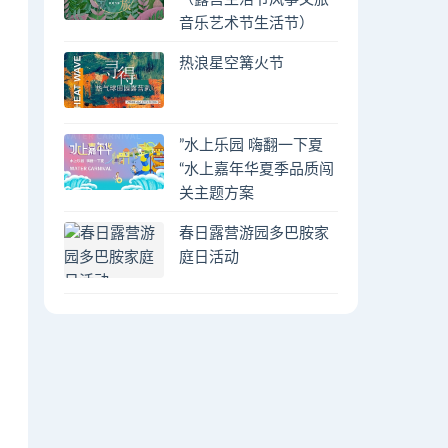
音乐艺术节生活节）
热浪星空篝火节
”水上乐园 嗨翻一下夏
“水上嘉年华夏季品质闯
关主题方案
春日露营游园多巴胺家
庭日活动