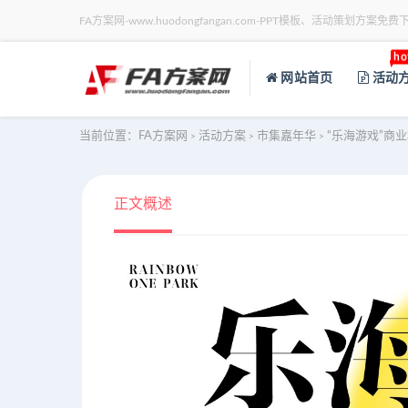
FA方案网-www.huodongfangan.com-PPT模板、活动策划方案免费
ho
网站首页
活动
当前位置：
FA方案网
活动方案
市集嘉年华
“乐海游戏”商
>
>
>
正文概述