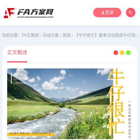
登录
当前位置：
FA方案网
活动方案
其他
【牛仔很忙】夏季活动西部牛仔团建拓展文娱文旅活动方案
>
>
>
正文概述