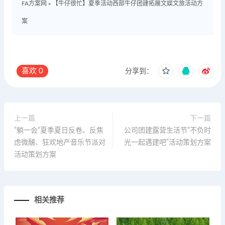
FA方案网
»
【牛仔很忙】夏季活动西部牛仔团建拓展文娱文旅活动方
案
喜欢
0
分享到：
上一篇
下一篇
”躺一会“夏季夏日反卷、反焦
公司团建露营生活节“不负时
虑微醺、狂欢地产音乐节派对
光一起遇建吧”活动策划方案
活动策划方案
相关推荐