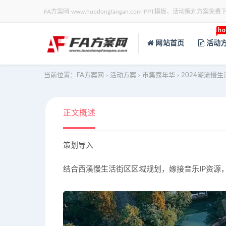
FA方案网-www.huodongfangan.com-PPT模板、活动策划方案免费
ho
网站首页
活动
当前位置：
FA方案网
活动方案
市集嘉年华
2024潮流慢
>
>
>
正文概述
策划导入
结合西溪慢生活街区区域规划，嫁接音乐IP资源