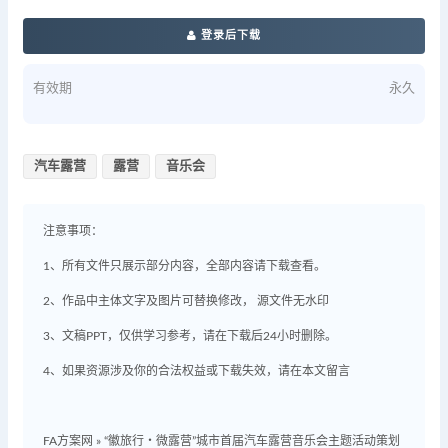
登录后下载
有效期
永久
汽车露营
露营
音乐会
注意事项：
1、所有文件只展示部分内容，全部内容请下载查看。
2、作品中主体文字及图片可替换修改， 源文件无水印
3、文稿PPT，仅供学习参考，请在下载后24小时删除。
4、如果资源涉及你的合法权益或下载失效，请在本文留言
FA方案网
»
“徽旅行・微露营”城市首届汽车露营音乐会主题活动策划