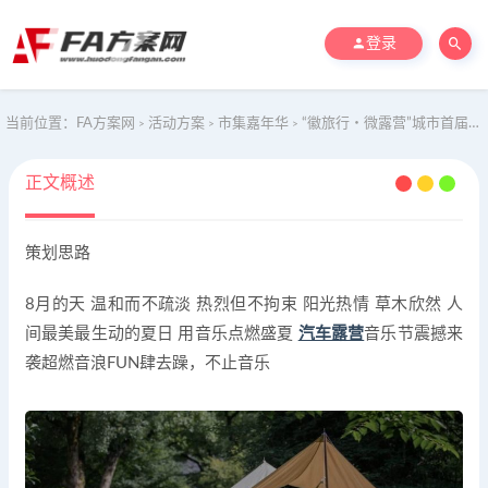
登录
当前位置：
FA方案网
活动方案
市集嘉年华
“徽旅行・微露营”城市首届汽车露营音乐会主题活动策划方案
>
>
>
正文概述
策划思路
8月的天 温和而不疏淡 热烈但不拘束 阳光热情 草木欣然 人
间最美最生动的夏日 用音乐点燃盛夏
汽车露营
音乐节震撼来
袭超燃音浪FUN肆去躁，不止音乐