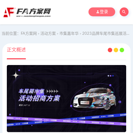
登录
当前位置：
FA方案网
活动方案
市集嘉年华
2023品牌车尾市集巡展活动招商方案
>
>
>
正文概述