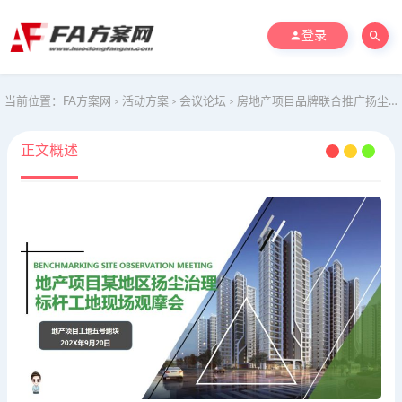
登录
当前位置：
FA方案网
活动方案
会议论坛
房地产项目品牌联合推广扬尘治理标杆工地现场观摩会
>
>
>
正文概述