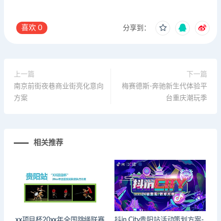
喜欢
0
分享到：
上一篇
下一篇
南京前街夜巷商业街亮化意向
梅赛德斯-奔驰新生代体验平
方案
台重庆潮玩季
相关推荐
xx项目杯20xx年全国跳绳联赛
抖in City贵阳站活动策划方案-