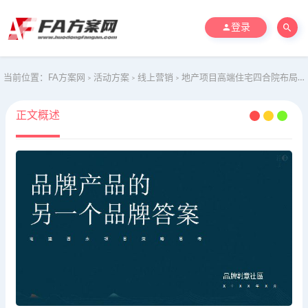
登录
当前位置：
FA方案网
活动方案
线上营销
地产项目高端住宅四合院布局房地产项目策略思考方案 品牌营销
>
>
>
正文概述