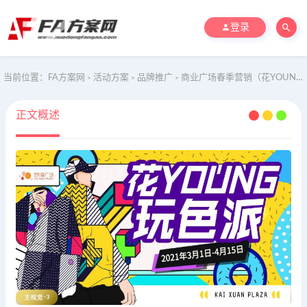
登录
当前位置：
FA方案网
活动方案
品牌推广
商业广场春季营销（花YOUNG玩色派主题）活动策划方案-50P
>
>
>
正文概述