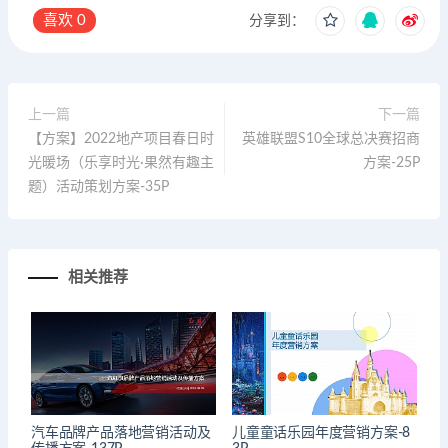
喜欢
0
分享到：
上一篇
下一篇
【方案】2022地产项目春日时
英雄联盟S10全球总决赛招商
光暖场（乐享时光·果然有趣主
方案-25P
题）活动策划方案-35P
相关推荐
汽车品牌产品落地营销活动及
儿童童话乐园年度营销方案-8