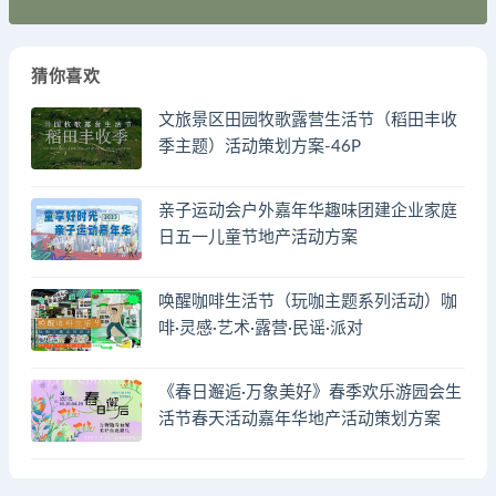
猜你喜欢
文旅景区田园牧歌露营生活节（稻田丰收
季主题）活动策划方案-46P
亲子运动会户外嘉年华趣味团建企业家庭
日五一儿童节地产活动方案
唤醒咖啡生活节（玩咖主题系列活动）咖
啡·灵感·艺术·露营·民谣·派对
《春日邂逅·万象美好》春季欢乐游园会生
活节春天活动嘉年华地产活动策划方案