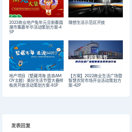
2023商业地产兔年元旦新春国
理想生活示范区开放
潮市集嘉年华活动策划方案-4
5P
地产项目（墅藏湾海 造浪AM
【方案】2022商业生活广场暨
OY主题）美好生活节暨大叠样
智慧农贸市场开业活动策划方
板房开放活动策划方案-81P
案-42P
发表回复