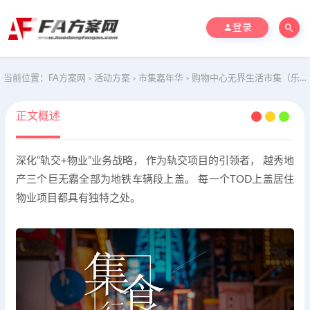
登录
当前位置：
FA方案网
活动方案
市集嘉年华
购物中心无界生活市集（乐越樾悦主题）活动策划方案-50P
>
>
>
正文概述
深化“轨交+物业”业务战略， 作为轨交项目的引领者， 越秀地
产三个巨无霸全部为地铁车辆段上盖。 每一个TOD上盖居住
物业项目都具有独特之处。