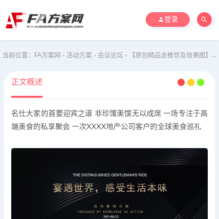
登录
当前位置：
FA方案网
活动方案
会议论坛
【原创精品含推导及效果图】地产项目高端业主答谢宴活动方案
>
>
>
正文概述
名仕大家的首要迎宾之道 非珍馐美馔无以成席 一场专注于高
端美食的私享聚会 一次XXXX地产公司客户的全球美食巡礼