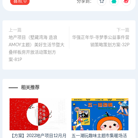
喜欢
0
分享到：
上一篇
下一篇
地产项目（墅藏湾海 造浪
华强正年华·寻梦季公益事件营
AMOY主题）美好生活节暨大
销策略策划方案-32P
叠样板房开放活动策划方
案-81P
相关推荐
【方案】2022地产项目12月月
五一潮玩趣味主题市集暖场活