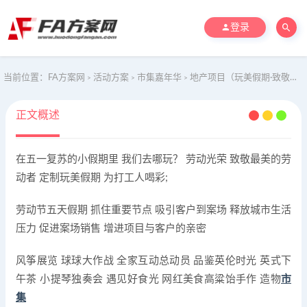
登录
当前位置：
FA方案网
活动方案
市集嘉年华
地产项目（玩美假期·致敬劳动者）五一劳动节系列暖场活动策划方案-32P
>
>
>
正文概述
在五一复苏的小假期里 我们去哪玩？ 劳动光荣 致敬最美的劳
动者 定制玩美假期 为打工人喝彩;
劳动节五天假期 抓住重要节点 吸引客户到案场 释放城市生活
压力 促进案场销售 增进项目与客户的亲密
风筝展览 球球大作战 全家互动总动员 品鉴英伦时光 英式下
午茶 小提琴独奏会 遇见好食光 网红美食高粱饴手作 造物
市
集