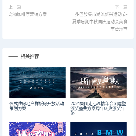
上一篇
下一篇
宠物咖啡厅营销方案
多巴胺集市潮流新兴运动节-
夏季暑期中秋国庆运动会美食
节音乐节
相关推荐
仪式住房地产样板房开放活动
2024集团走心温情年会团建暨
策划方案
颁奖盛典方案周年庆典颁奖年
终