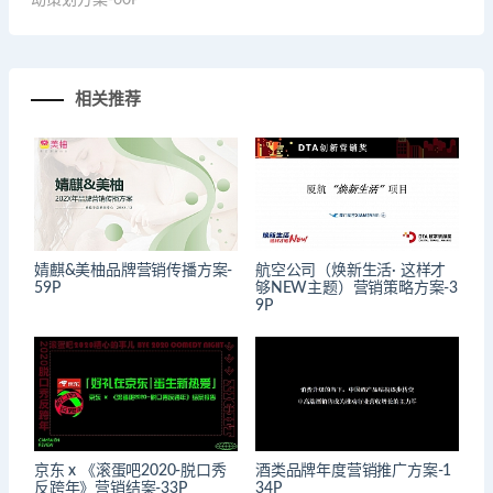
相关推荐
婧麒&美柚品牌营销传播方案-
航空公司（焕新生活· 这样才
59P
够NEW主题）营销策略方案-3
9P
京东 x 《滚蛋吧2020-脱口秀
酒类品牌年度营销推广方案-1
反跨年》营销结案-33P
34P