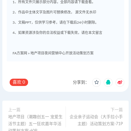
1、所有文件只展示部分内容，全部内容请下载查看。
2、作品中主体文字及图片可替换修改， 源文件无水印
3、文稿PPT，仅供学习参考，请在下载后24小时删除。
4、如果资源涉及你的合法权益或下载失效，请在本文留言
FA方案网
»
地产项目夜间营销中心开放活动策划方案
喜欢
0
分享到：
上一篇
下一篇
地产项目（潮趣创五一 宠爱生
企业亲子运动会（大手拉小手
活节主题）五一狂欢嘉年华活
主题）活动策划方案-71P
动策划方案-60P