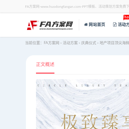
FA方案网-www.huodongfangan.com-PPT模板、活动策划方案免费
ho
网站首页
活动
当前位置：
FA方案网
活动方案
庆典仪式
地产项目顶尖海
>
>
>
正文概述