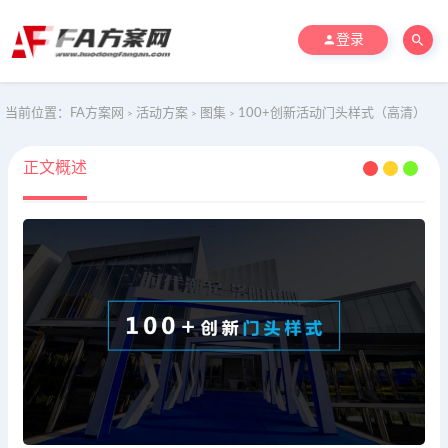
登录
当前位置：
FA方案网
活动方案
图集
100+创新活动门头样式（高清）
>
>
>
正文概述