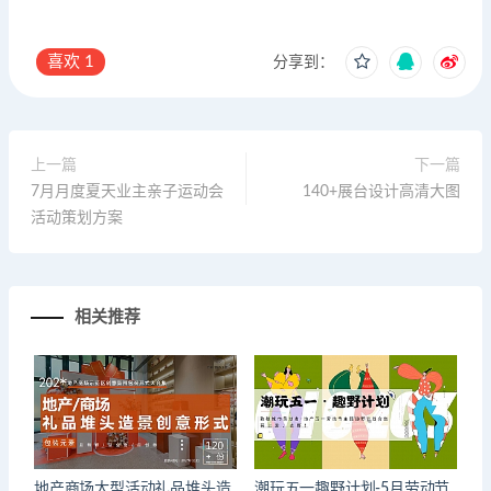
喜欢
1
分享到：
上一篇
下一篇
7月月度夏天业主亲子运动会
140+展台设计高清大图
活动策划方案
相关推荐
地产商场大型活动礼品堆头造
潮玩五一趣野计划-5月劳动节