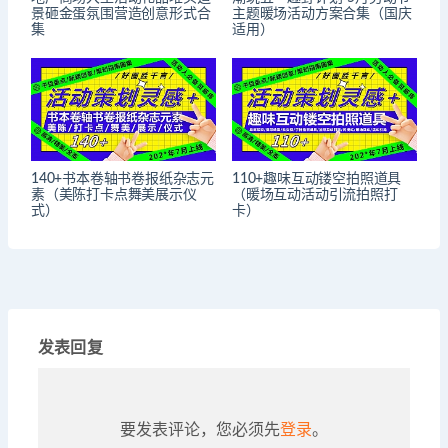
景砸金蛋氛围营造创意形式合
主题暖场活动方案合集（国庆
集
适用）
140+书本卷轴书卷报纸杂志元
110+趣味互动镂空拍照道具
素（美陈打卡点舞美展示仪
（暖场互动活动引流拍照打
式）
卡）
发表回复
要发表评论，您必须先
登录
。