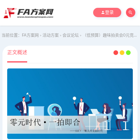
登录
当前位置：
FA方案网
活动方案
会议论坛
（低预算）趣味拍卖会0元竞拍专场拍卖会
>
>
>
正文概述