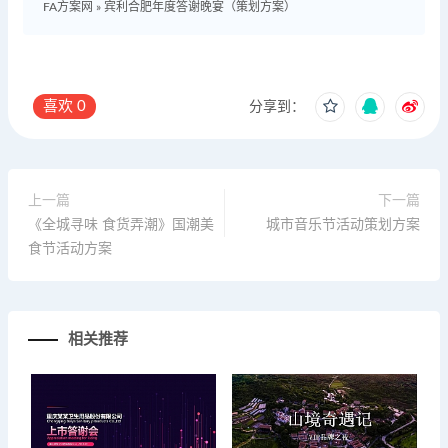
FA方案网
»
宾利合肥年度答谢晚宴（策划方案）
喜欢
0
分享到：
上一篇
下一篇
《全城寻味 食货弄潮》国潮美
城市音乐节活动策划方案
食节活动方案
相关推荐