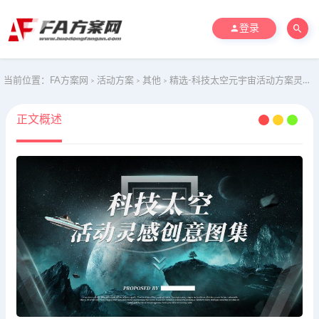
登录
当前位置：
FA方案网
活动方案
其他
精选-科技太空元宇宙活动方案灵感图集
>
>
>
正文概述