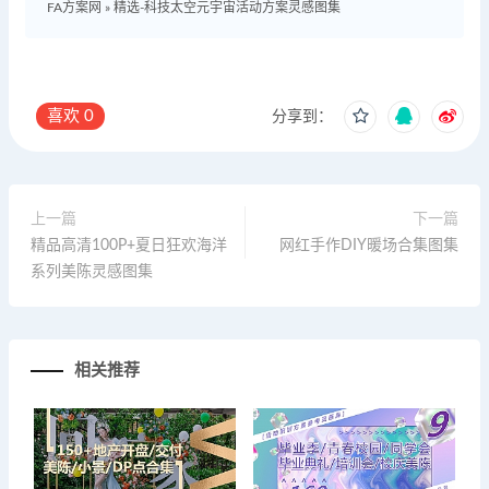
FA方案网
»
精选-科技太空元宇宙活动方案灵感图集
喜欢
0
分享到：
上一篇
下一篇
精品高清100P+夏日狂欢海洋
网红手作DIY暖场合集图集
系列美陈灵感图集
相关推荐